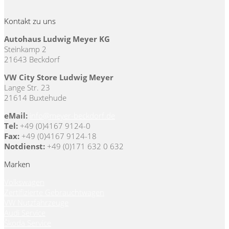
Kontakt zu uns
Autohaus Ludwig Meyer KG
Steinkamp 2
21643 Beckdorf
VW City Store Ludwig Meyer
Lange Str. 23
21614 Buxtehude
eMail:
info@meyer-beckdorf.de
Tel:
+49 (0)4167 9124-0
Fax:
+49 (0)4167 9124-18
Notdienst:
+49 (0)171 632 0 632
Marken
Volkswagen
Zertifizierte Gebrauchtwagen
VW Nutzfahrzeuge
Audi Service
Škoda Service