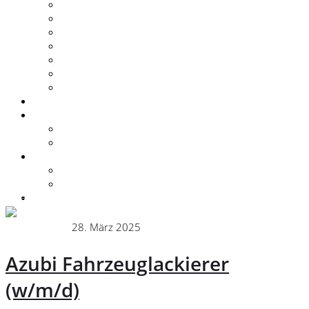
Leistungsportfolio
Dienstleistungen
Finanzdienstleistungen
Werkstattservice
Rückrufservice
Teile & Zubehör Anfrage
Service Termin
Zubehör
Unternehmen
Ansprechpartner
Geschichte
Kontakt
Anfahrt / Öffnungszeiten
Kontakt
Karriere
» Unternehmensfilm
Administrator
28. März 2025
Ausbildung
Azubi Fahrzeuglackierer
(w/m/d)