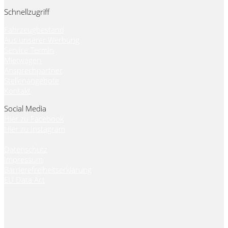
Schnellzugriff
Fahrzeugbestand
Aus unserer Werbung
Service Termin
Mietwagen
Ansprechpartner
Stellenangebote
Kontakt
Social Media
Hier zu Facebook
Hier zu Instagram
Datenschutz
Impressum
Barrierefreiheitserklärung
EU Data Act