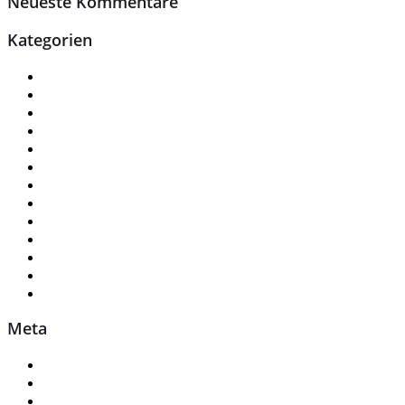
Neueste Kommentare
Kategorien
Ausbildung
Basisstelle
Buchhaltung u. Personalwesen
Fahrzeug Angebote
Geschäftsführung
Info-Terminal
Praktikum
Service
Service Angebote
Stellenangebote
Teieldienst
Uncategorized
Verkaufsteam
Meta
Anmelden
Eintrags-Feed
Kommentar-Feed