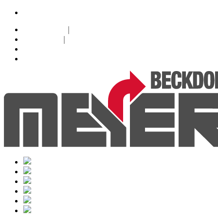
24h-Notdienst |
+49 (0)171 632 0 632
Datenschutz
|
Impressum
|
Facebook
Instagram