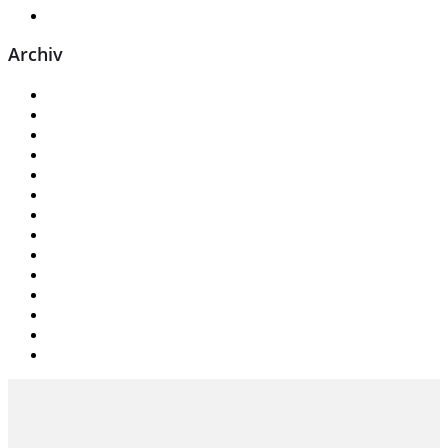
WordPress.org
Archiv
Juli 2026
Juni 2026
Mai 2026
September 2025
August 2025
Juni 2025
Mai 2025
April 2025
März 2025
Januar 2024
Oktober 2023
Dezember 2022
Dezember 2020
September 2019