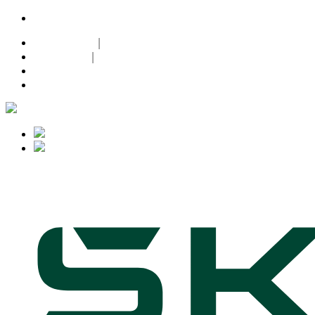
24h-Notdienst |
+49 (0)171 632 0 632
Datenschutz
|
Impressum
|
Facebook
Instagram