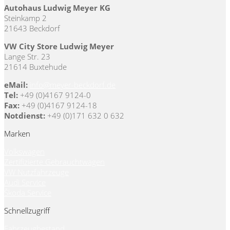
Autohaus Ludwig Meyer KG
Steinkamp 2
21643 Beckdorf
VW City Store Ludwig Meyer
Lange Str. 23
21614 Buxtehude
eMail:
info@meyer-beckdorf.de
Tel:
+49 (0)4167 9124-0
Fax:
+49 (0)4167 9124-18
Notdienst:
+49 (0)171 632 0 632
Marken
Volkswagen
Zertifizierte Gebrauchtwagen
VW Nutzfahrzeuge
Audi Service
Škoda Service
Schnellzugriff
Fahrzeugbestand