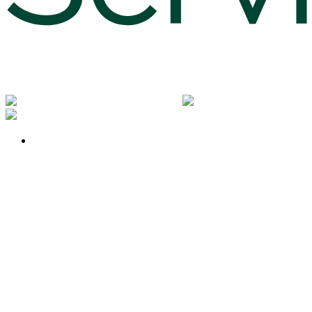
Notice
: Undefined index: rememberedVehicles in
/www/htdocs/w0181532/wp-
content/themes/induxo-child/template-
parts/footer/footer.php
on line
119
Warning
: count(): Parameter must be an array or an
object that implements Countable in
/www/htdocs/w0181532/wp-
content/themes/induxo-child/template-
parts/footer/footer.php
on line
119
0
Gemerkte Fahrzeuge