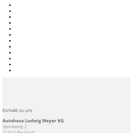
Mai 2026
September 2025
August 2025
Juni 2025
Mai 2025
April 2025
März 2025
Januar 2024
Oktober 2023
Dezember 2022
Dezember 2020
September 2019
Kontakt zu uns
Autohaus Ludwig Meyer KG
Steinkamp 2
21643 Beckdorf