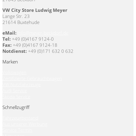
VW City Store Ludwig Meyer
Lange Str. 23
21614 Buxtehude
eMail:
info@meyer-beckdorf.de
Tel:
+49 (0)4167 9124-0
Fax:
+49 (0)4167 9124-18
Notdienst:
+49 (0)171 632 0 632
Marken
Volkswagen
Zertifizierte Gebrauchtwagen
VW Nutzfahrzeuge
Audi Service
Škoda Service
Schnellzugriff
Fahrzeugbestand
Aus unserer Werbung
Service Termin