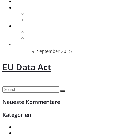
Zubehör
Unternehmen
Ansprechpartner
Geschichte
Kontakt
Anfahrt / Öffnungszeiten
Kontakt
Karriere
» Unternehmensfilm
Administrator
9. September 2025
Uncategorized
EU Data Act
Continue
Neueste Kommentare
Kategorien
Ausbildung
Basisstelle