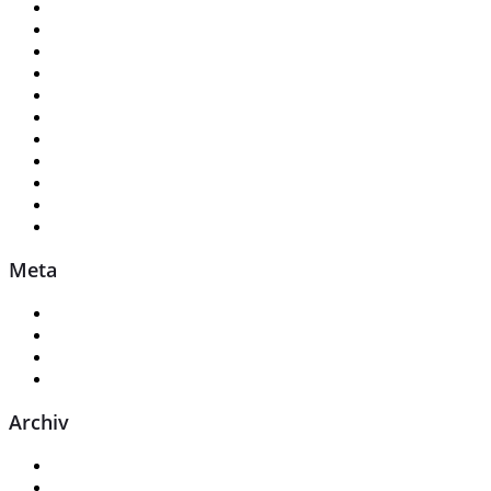
Buchhaltung u. Personalwesen
Fahrzeug Angebote
Geschäftsführung
Info-Terminal
Praktikum
Service
Service Angebote
Stellenangebote
Teieldienst
Uncategorized
Verkaufsteam
Meta
Anmelden
Eintrags-Feed
Kommentar-Feed
WordPress.org
Archiv
Juli 2026
Juni 2026