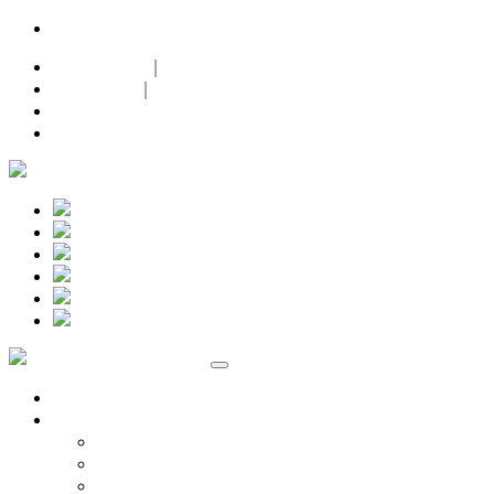
24h-Notdienst |
+49 (0)171 632 0 632
Datenschutz
|
Impressum
|
Facebook
Instagram
Marken
Volkswagen
Audi Service
ŠKODA Service