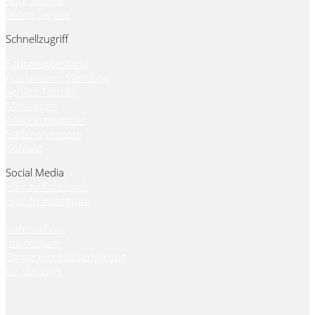
Audi Service
Škoda Service
Schnellzugriff
Fahrzeugbestand
Aus unserer Werbung
Service Termin
Mietwagen
Ansprechpartner
Stellenangebote
Kontakt
Social Media
Hier zu Facebook
Hier zu Instagram
Datenschutz
Impressum
Barrierefreiheitserklärung
EU Data Act