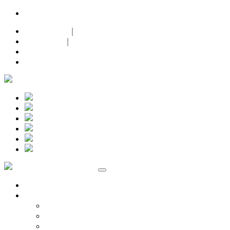
24h-Notdienst |
+49 (0)171 632 0 632
Datenschutz
|
Impressum
|
Facebook
Instagram
Marken
Volkswagen
Audi Service
ŠKODA Service