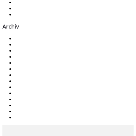
Eintrags-Feed
Kommentar-Feed
WordPress.org
Archiv
Juli 2026
Juni 2026
Mai 2026
September 2025
August 2025
Juni 2025
Mai 2025
April 2025
März 2025
Januar 2024
Oktober 2023
Dezember 2022
Dezember 2020
September 2019