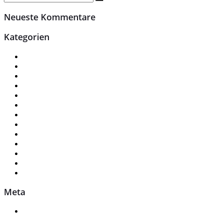
Neueste Kommentare
Kategorien
Ausbildung
Basisstelle
Buchhaltung u. Personalwesen
Fahrzeug Angebote
Geschäftsführung
Info-Terminal
Praktikum
Service
Service Angebote
Stellenangebote
Teieldienst
Uncategorized
Verkaufsteam
Meta
Anmelden