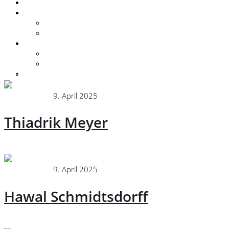
Zubehör
Unternehmen
Ansprechpartner
Geschichte
Kontakt
Anfahrt / Öffnungszeiten
Kontakt
Karriere
» Unternehmensfilm
Administrator
9. April 2025
Verkaufsteam
Thiadrik Meyer
Continue
Administrator
9. April 2025
Verkaufsteam
Hawal Schmidtsdorff
Continue