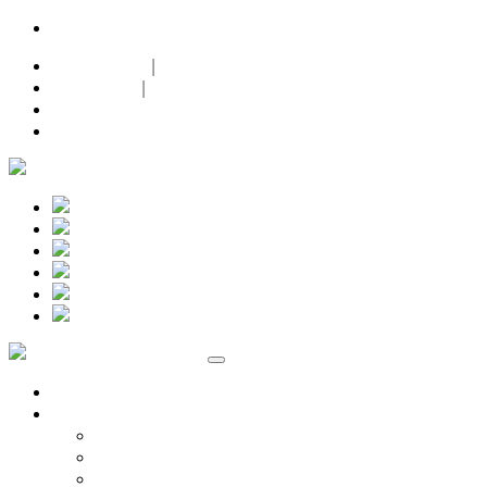
24h-Notdienst |
+49 (0)171 632 0 632
Datenschutz
|
Impressum
|
Facebook
Instagram
Marken
Volkswagen
Audi Service
ŠKODA Service