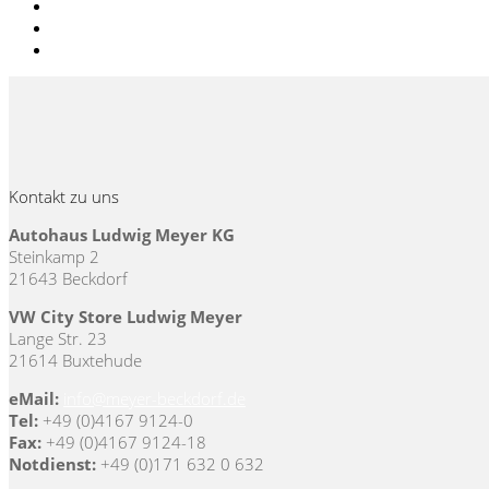
Dezember 2022
Dezember 2020
September 2019
Kontakt zu uns
Autohaus Ludwig Meyer KG
Steinkamp 2
21643 Beckdorf
VW City Store Ludwig Meyer
Lange Str. 23
21614 Buxtehude
eMail:
info@meyer-beckdorf.de
Tel:
+49 (0)4167 9124-0
Fax:
+49 (0)4167 9124-18
Notdienst:
+49 (0)171 632 0 632