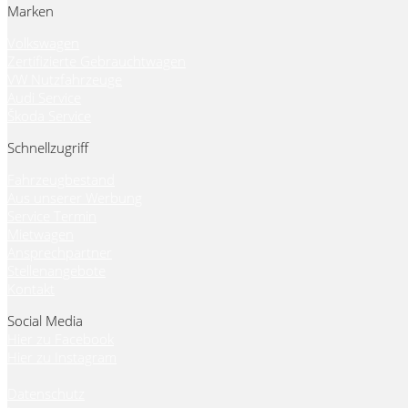
Marken
Volkswagen
Zertifizierte Gebrauchtwagen
VW Nutzfahrzeuge
Audi Service
Škoda Service
Schnellzugriff
Fahrzeugbestand
Aus unserer Werbung
Service Termin
Mietwagen
Ansprechpartner
Stellenangebote
Kontakt
Social Media
Hier zu Facebook
Hier zu Instagram
Datenschutz