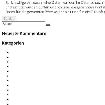
Ich willige ein, dass meine Daten von den im Datenschutzh
und genutzt werden dürfen und ich über die genannten Kontak
Daten für die genannten Zwecke jederzeit und für die Zukunf
Neueste Kommentare
Kategorien
Ausbildung
Basisstelle
Buchhaltung u. Personalwesen
Fahrzeug Angebote
Geschäftsführung
Info-Terminal
Praktikum
Service
Service Angebote
Stellenangebote
Teieldienst
Uncategorized