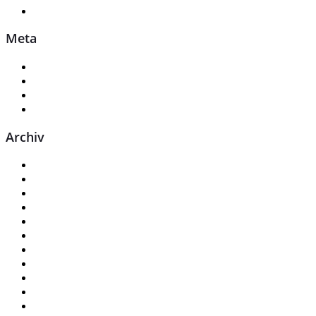
Verkaufsteam
Meta
Anmelden
Eintrags-Feed
Kommentar-Feed
WordPress.org
Archiv
Juli 2026
Juni 2026
Mai 2026
September 2025
August 2025
Juni 2025
Mai 2025
April 2025
März 2025
Januar 2024
Oktober 2023