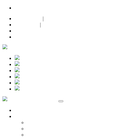
24h-Notdienst |
+49 (0)171 632 0 632
Datenschutz
|
Impressum
|
Facebook
Instagram
Marken
Volkswagen
Audi Service
ŠKODA Service