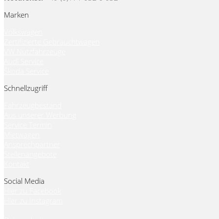
Marken
Volkswagen
Zertifizierte Gebrauchtwagen
VW Nutzfahrzeuge
Audi Service
Škoda Service
Schnellzugriff
Fahrzeugbestand
Aus unserer Werbung
Service Termin
Mietwagen
Ansprechpartner
Stellenangebote
Kontakt
Social Media
Hier zu Facebook
Hier zu Instagram