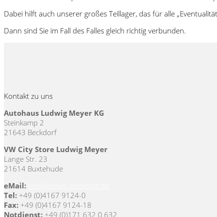
Dabei hilft auch unserer großes Teillager, das für alle „Eventualit
Dann sind Sie im Fall des Falles gleich richtig verbunden.
Kontakt zu uns
Autohaus Ludwig Meyer KG
Steinkamp 2
21643 Beckdorf
VW City Store Ludwig Meyer
Lange Str. 23
21614 Buxtehude
eMail:
info@meyer-beckdorf.de
Tel:
+49 (0)4167 9124-0
Fax:
+49 (0)4167 9124-18
Notdienst:
+49 (0)171 632 0 632