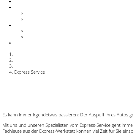
Zubehör
Unternehmen
Ansprechpartner
Geschichte
Kontakt
Anfahrt / Öffnungszeiten
Kontakt
Karriere
» Unternehmensfilm
Leistungsportfolio
Werkstattservice
Express Service
Es kann immer irgendetwas passieren: Der Auspuff Ihres Autos g
Mit uns und unseren Spezialisten vom Express-Service geht imme
Fachleute aus der Express-Werkstatt können viel Zeit für Sie eins