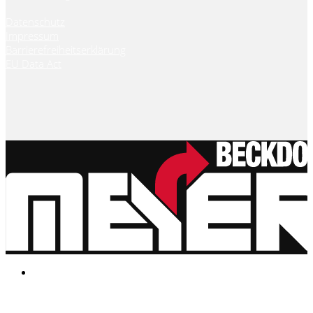
Datenschutz
Impressum
Barrierefreiheitserklärung
EU Data Act
Notice
: Undefined index: rememberedVehicles in
/www/htdocs/w0181532/wp-