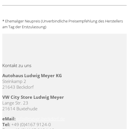
Details
Direktlink für Suche generieren
* Ehemaliger Neupreis (Unverbindliche Preisempfehlung des Herstellers
am Tag der Erstzulassung)
Kontakt zu uns
Autohaus Ludwig Meyer KG
Steinkamp 2
21643 Beckdorf
VW City Store Ludwig Meyer
Lange Str. 23
21614 Buxtehude
eMail:
info@meyer-beckdorf.de
Tel:
+49 (0)4167 9124-0