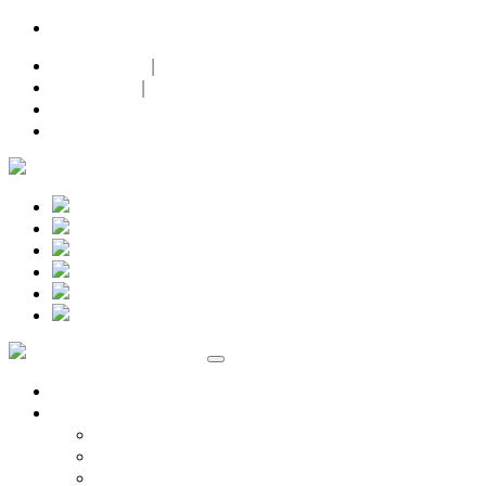
24h-Notdienst |
+49 (0)171 632 0 632
Datenschutz
|
Impressum
|
Facebook
Instagram
Marken
Volkswagen
Audi Service
ŠKODA Service