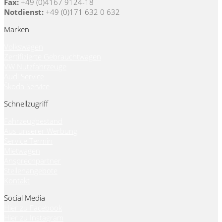
Fax:
+49 (0)4167 9124-18
Notdienst:
+49 (0)171 632 0 632
Marken
Volkswagen
Zertifizierte Gebrauchtwagen
VW Nutzfahrzeuge
Audi Service
Škoda Service
Schnellzugriff
Fahrzeugbestand
Aus unserer Werbung
Service Termin
Mietwagen
Ansprechpartner
Stellenangebote
Kontakt
Social Media
Hier zu Facebook
Hier zu Instagram