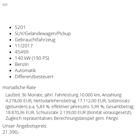
Audi Q2 Sport 2.0 TFSI quattro S tronic Klima Navi
5201
SUV/Geländewagen/Pickup
Gebrauchtfahrzeug
11/2017
45499
140 kW (190 PS)
Benzin
Automatik
Differenzbesteuert
monatliche Rate
465,- €
fin. mtl.
fin. mtl.
Laufzeit 36 Monate, jährl. Fahrleistung 10.000 km, Anzahlung
4.278,00 EUR, Nettodarlehensbetrag 17.112,00 EUR, Sollzinssatz
(gebunden) p.a. 5,83 %, effektiver Jahreszins 5,99 %, Gesamtbetrag
18.870,36 EUR, Schlussrate 2.139,00 EUR (Bonität vorausgesetzt).
Zugleich repräsentatives Berechnungsbeispiel gem. PAngV.
Unser Angebotspreis:
21.390,-