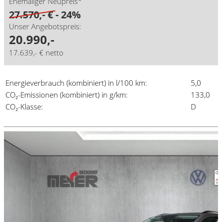
Ehemaliger Neupreis*
27.570,- €
- 24%
Unser Angebotspreis:
20.990,-
17.639,- € netto
Energieverbrauch (kombiniert) in l/100 km:
5,0
CO₂-Emissionen (kombiniert) in g/km:
133,0
CO₂-Klasse:
D
Details