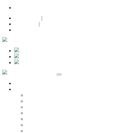
24h-Notdienst |
00000 0000-00
Datenschutz
|
Impressum
|
Facebook
Marken
Volkswagen
Audi Service
ŠKODA Service
Volkswagen Nutzfahrzeuge Service
Spezielle Zielgruppen
Garantieverlängerung
Probefahrt