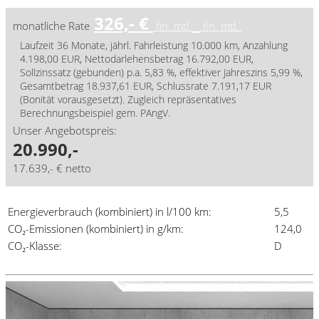
326,- €
monatliche Rate
fin. mtl.
fin. mtl.
Laufzeit 36 Monate, jährl. Fahrleistung 10.000 km, Anzahlung
4.198,00 EUR, Nettodarlehensbetrag 16.792,00 EUR,
Sollzinssatz (gebunden) p.a. 5,83 %, effektiver Jahreszins 5,99 %,
Gesamtbetrag 18.937,61 EUR, Schlussrate 7.191,17 EUR
(Bonität vorausgesetzt). Zugleich repräsentatives
Berechnungsbeispiel gem. PAngV.
Unser Angebotspreis:
20.990,-
17.639,- € netto
Energieverbrauch (kombiniert) in l/100 km:
5,5
CO₂-Emissionen (kombiniert) in g/km:
124,0
CO₂-Klasse:
D
Details