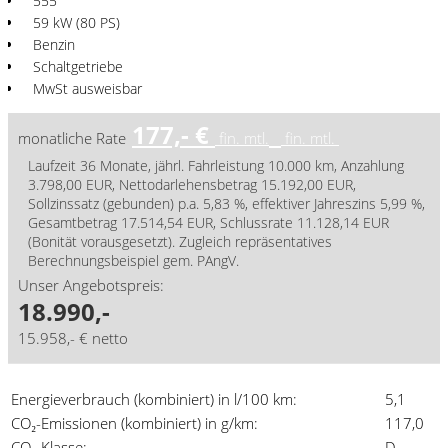
555
59 kW (80 PS)
Benzin
Schaltgetriebe
MwSt ausweisbar
177,- €
monatliche Rate
fin. mtl.
fin. mtl.
Laufzeit 36 Monate, jährl. Fahrleistung 10.000 km, Anzahlung
3.798,00 EUR, Nettodarlehensbetrag 15.192,00 EUR,
Sollzinssatz (gebunden) p.a. 5,83 %, effektiver Jahreszins 5,99 %,
Gesamtbetrag 17.514,54 EUR, Schlussrate 11.128,14 EUR
(Bonität vorausgesetzt). Zugleich repräsentatives
Berechnungsbeispiel gem. PAngV.
Unser Angebotspreis:
18.990,-
15.958,- € netto
Energieverbrauch (kombiniert) in l/100 km:
5,1
CO₂-Emissionen (kombiniert) in g/km:
117,0
CO₂-Klasse:
D