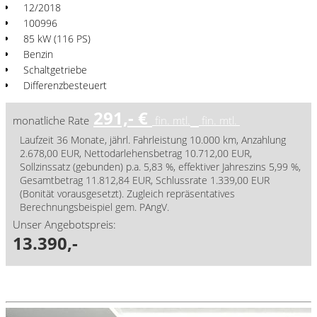
12/2018
100996
85 kW (116 PS)
Benzin
Schaltgetriebe
Differenzbesteuert
291,- €
monatliche Rate
fin. mtl.
fin. mtl.
Laufzeit 36 Monate, jährl. Fahrleistung 10.000 km, Anzahlung
2.678,00 EUR, Nettodarlehensbetrag 10.712,00 EUR,
Sollzinssatz (gebunden) p.a. 5,83 %, effektiver Jahreszins 5,99 %,
Gesamtbetrag 11.812,84 EUR, Schlussrate 1.339,00 EUR
(Bonität vorausgesetzt). Zugleich repräsentatives
Berechnungsbeispiel gem. PAngV.
Unser Angebotspreis:
13.390,-
Details