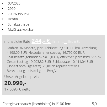
03/2025
2990
70 kW (95 PS)
Benzin
Schaltgetriebe
MwSt ausweisbar
244,- €
monatliche Rate
fin. mtl.
fin. mtl.
Laufzeit 36 Monate, jährl. Fahrleistung 10.000 km, Anzahlung
4.198,00 EUR, Nettodarlehensbetrag 16.792,00 EUR,
Sollzinssatz (gebunden) p.a. 5,83 %, effektiver Jahreszins 5,99 %,
Gesamtbetrag 19.203,32 EUR, Schlussrate 10.411,04 EUR
(Bonität vorausgesetzt). Zugleich repräsentatives
Berechnungsbeispiel gem. PAngV.
Unser Angebotspreis:
20.990,-
17.639,- € netto
Energieverbrauch (kombiniert) in l/100 km:
5,9