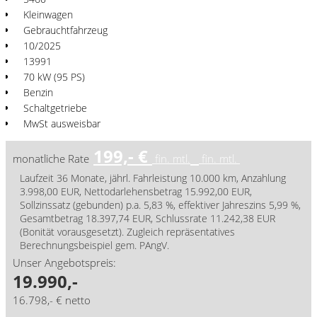
Kleinwagen
Gebrauchtfahrzeug
10/2025
13991
70 kW (95 PS)
Benzin
Schaltgetriebe
MwSt ausweisbar
199,- €
monatliche Rate
fin. mtl.
fin. mtl.
Laufzeit 36 Monate, jährl. Fahrleistung 10.000 km, Anzahlung
3.998,00 EUR, Nettodarlehensbetrag 15.992,00 EUR,
Sollzinssatz (gebunden) p.a. 5,83 %, effektiver Jahreszins 5,99 %,
Gesamtbetrag 18.397,74 EUR, Schlussrate 11.242,38 EUR
(Bonität vorausgesetzt). Zugleich repräsentatives
Berechnungsbeispiel gem. PAngV.
Unser Angebotspreis:
19.990,-
16.798,- € netto