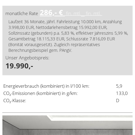
286,- €
monatliche Rate
fin. mtl.
fin. mtl.
Laufzeit 36 Monate, jährl. Fahrleistung 10.000 km, Anzahlung
3.998,00 EUR, Nettodarlehensbetrag 15.992,00 EUR,
Sollzinssatz (gebunden) p.a. 5,83 %, effektiver Jahreszins 5,99 %,
Gesamtbetrag 18.115,33 EUR, Schlussrate 7.816,09 EUR
(Bonität vorausgesetzt). Zugleich repräsentatives
Berechnungsbeispiel gem. PAngV.
Unser Angebotspreis:
19.990,-
Energieverbrauch (kombiniert) in l/100 km:
5,9
CO₂-Emissionen (kombiniert) in g/km:
133,0
CO₂-Klasse:
D
Details