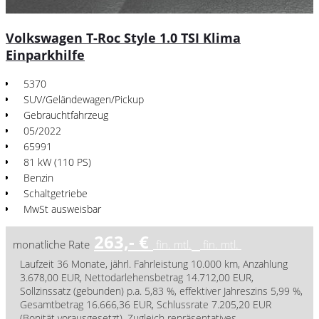
Volkswagen T-Roc Style 1.0 TSI Klima
Einparkhilfe
5370
SUV/Geländewagen/Pickup
Gebrauchtfahrzeug
05/2022
65991
81 kW (110 PS)
Benzin
Schaltgetriebe
MwSt ausweisbar
263,- €
monatliche Rate
fin. mtl.
fin. mtl.
Laufzeit 36 Monate, jährl. Fahrleistung 10.000 km, Anzahlung
3.678,00 EUR, Nettodarlehensbetrag 14.712,00 EUR,
Sollzinssatz (gebunden) p.a. 5,83 %, effektiver Jahreszins 5,99 %,
Gesamtbetrag 16.666,36 EUR, Schlussrate 7.205,20 EUR
(Bonität vorausgesetzt). Zugleich repräsentatives