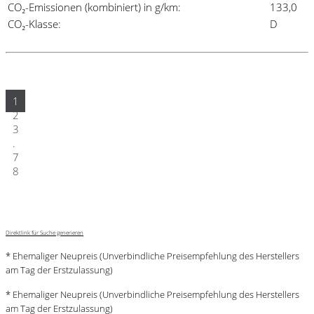
CO₂-Emissionen (kombiniert) in g/km:
133,0
CO₂-Klasse:
D
Details
1
2
3
.
7
8
Direktlink für Suche generieren
* Ehemaliger Neupreis (Unverbindliche Preisempfehlung des Herstellers
am Tag der Erstzulassung)
* Ehemaliger Neupreis (Unverbindliche Preisempfehlung des Herstellers
am Tag der Erstzulassung)