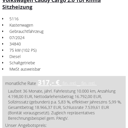
Volkswagen Caddy Cargo 2.0 TDI Klima
Sitzheizung
5116
Kastenwagen
Gebrauchtfahrzeug
07/2024
34840
75 kW (102 PS)
Diesel
Schaltgetriebe
MwSt ausweisbar
317,- €
monatliche Rate
fin. mtl.
fin. mtl.
Laufzeit 36 Monate, jährl. Fahrleistung 10.000 km, Anzahlung
4.198,00 EUR, Nettodarlehensbetrag 16.792,00 EUR,
Sollzinssatz (gebunden) p.a. 5,83 %, effektiver Jahreszins 5,99 %,
Gesamtbetrag 18.966,37 EUR, Schlussrate 7.539,61 EUR
(Bonität vorausgesetzt). Zugleich repräsentatives
Berechnungsbeispiel gem. PAngV.
Unser Angebotspreis: