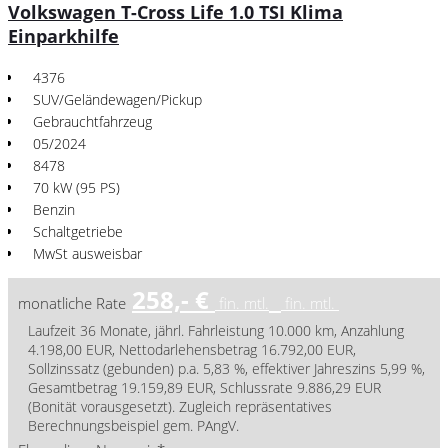
Volkswagen T-Cross Life 1.0 TSI Klima
Einparkhilfe
4376
SUV/Geländewagen/Pickup
Gebrauchtfahrzeug
05/2024
8478
70 kW (95 PS)
Benzin
Schaltgetriebe
MwSt ausweisbar
258,- €
monatliche Rate
fin. mtl.
fin. mtl.
Laufzeit 36 Monate, jährl. Fahrleistung 10.000 km, Anzahlung
4.198,00 EUR, Nettodarlehensbetrag 16.792,00 EUR,
Sollzinssatz (gebunden) p.a. 5,83 %, effektiver Jahreszins 5,99 %,
Gesamtbetrag 19.159,89 EUR, Schlussrate 9.886,29 EUR
(Bonität vorausgesetzt). Zugleich repräsentatives
Berechnungsbeispiel gem. PAngV.