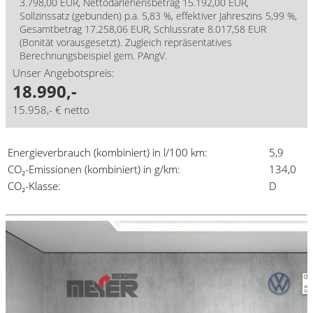
3.798,00 EUR, Nettodarlehensbetrag 15.192,00 EUR,
Sollzinssatz (gebunden) p.a. 5,83 %, effektiver Jahreszins 5,99 %,
Gesamtbetrag 17.258,06 EUR, Schlussrate 8.017,58 EUR
(Bonität vorausgesetzt). Zugleich repräsentatives
Berechnungsbeispiel gem. PAngV.
Unser Angebotspreis:
18.990,-
15.958,- € netto
Energieverbrauch (kombiniert) in l/100 km:
5,9
CO₂-Emissionen (kombiniert) in g/km:
134,0
CO₂-Klasse:
D
Details