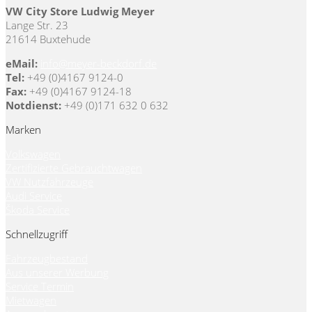
VW City Store Ludwig Meyer
Lange Str. 23
21614 Buxtehude
eMail:
info@meyer-beckdorf.de
Tel:
+49 (0)4167 9124-0
Fax:
+49 (0)4167 9124-18
Notdienst:
+49 (0)171 632 0 632
Marken
Volkswagen
Zertifizierte Gebrauchtwagen
VW Nutzfahrzeuge
Audi Service
Škoda Service
Schnellzugriff
Fahrzeugbestand
Aus unserer Werbung
Service Termin
Mietwagen