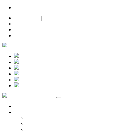
24h-Notdienst |
+49 (0)171 632 0 632
Datenschutz
|
Impressum
|
Facebook
Instagram
Marken
Volkswagen
Audi Service
ŠKODA Service