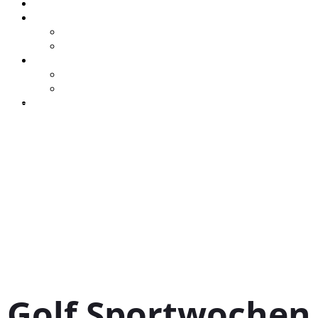
Zubehör
Unternehmen
Ansprechpartner
Geschichte
Kontakt
Anfahrt / Öffnungszeiten
Kontakt
Karriere
» Unternehmensfilm
» Schreiben Sie uns
» Ansprechpartner
Golf Sportwochen